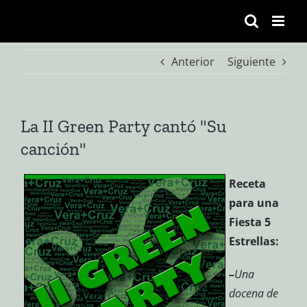
Saltar
al
contenido
Anterior
Siguiente
La II Green Party cantó "Su
canción"
Receta
para una
Fiesta 5
Estrellas:
–
Una
docena de