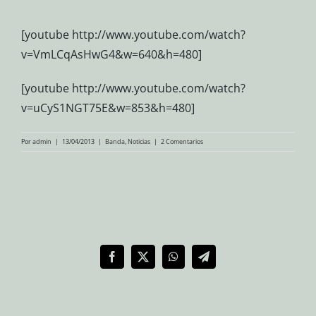
[youtube http://www.youtube.com/watch?
v=VmLCqAsHwG4&w=640&h=480]
[youtube http://www.youtube.com/watch?
v=uCyS1NGT75E&w=853&h=480]
Por
admin
|
13/04/2013
|
Banda
,
Noticias
|
2 Comentarios
Compartir en redes sociales
Facebook
X
WhatsApp
Telegram