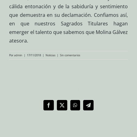
cálida entonación y de la sabiduría y sentimiento
que demuestra en su declamación. Confiamos así,
en que nuestros Sagrados Titulares hagan
emerger el talento que sabemos que Molina Gálvez
atesora.
Por
admin
|
17/11/2018
|
Noticias
|
Sin comentarios
Compartir en redes sociales
Facebook
X
WhatsApp
Telegram