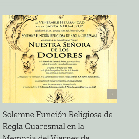
Solemne Función Religiosa de
E
Regla Cuaresmal en la
S
Memoria del Viernes de
A