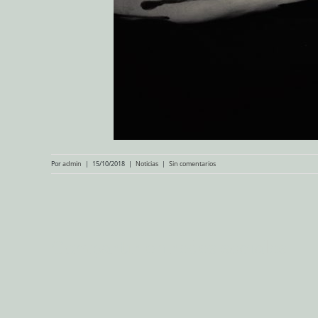
Por
admin
|
15/10/2018
|
Noticias
|
Sin comentarios
Compartir en redes sociales