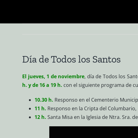
Saltar
al
contenido
Día de Todos los Santos
El jueves,
1 de noviembre
, día de Todos los San
h. y de 16 a 19 h.
con el siguiente programa de cu
10.30 h.
Responso en el Cementerio Municipal
11 h.
Responso en la Cripta del Columbario, o
12 h.
Santa Misa en la Iglesia de Ntra. Sra. d