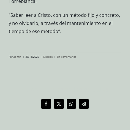
Torreblanca.
“Saber leer a Cristo, con un método fijo y concreto,
y no olvidarlo, a través del mantenimiento en el
tiempo de ese método”.
Por
admin
|
29/11/2025
|
Noticias
|
Sin comentarios
Compartir en redes sociales
Facebook
X
WhatsApp
Telegram