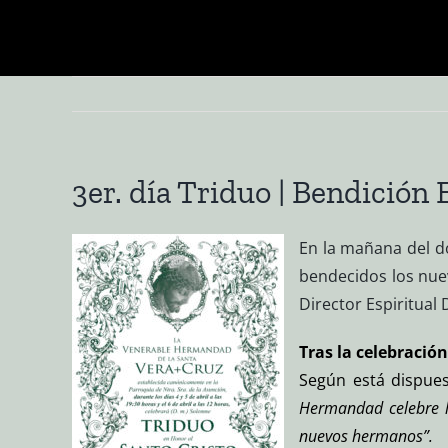
Saltar
al
contenido
3er. día Triduo | Bendición
En la mañana del do
bendecidos los nue
Director Espiritual 
Tras la celebració
Según está dispues
Hermandad celebre lo
nuevos hermanos”.