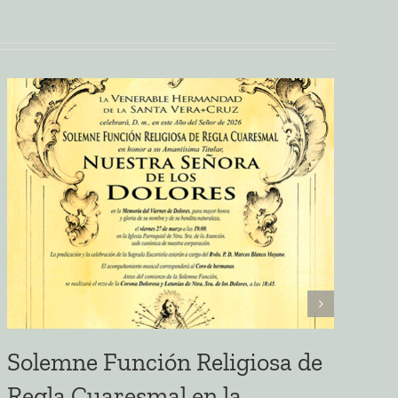
Solemne Función Religiosa de
E
Regla Cuaresmal en la
S