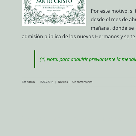
Por este motivo, s
desde el mes de abri
mañana, donde se ce
admisión pública de los nuevos Hermanos y se te
(*) Nota: para adquirir previamente la meda
Por
admin
|
15/03/2014
|
Noticias
|
Sin comentarios
Compartir en redes sociales