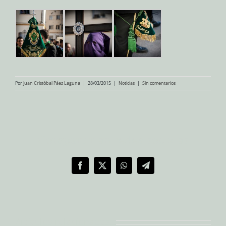
Por
Juan Cristóbal Páez Laguna
|
28/03/2015
|
Noticias
|
Sin comentarios
Compartir en redes sociales
Facebook
X
WhatsApp
Telegram
Artículos relacionados