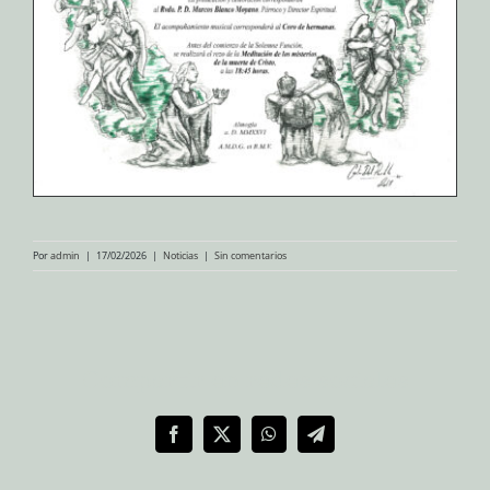
Por
admin
|
17/02/2026
|
Noticias
|
Sin comentarios
Compartir en redes sociales
Facebook
X
WhatsApp
Telegram