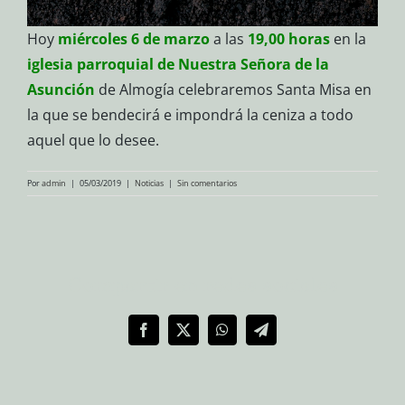
Hoy
miércoles
6 de marzo
a las
19,00 horas
en la
iglesia parroquial de Nuestra Señora de la
Asunción
de Almogía celebraremos Santa Misa en
la que se bendecirá e impondrá la ceniza a todo
aquel que lo desee.
Por
admin
|
05/03/2019
|
Noticias
|
Sin comentarios
Compartir en redes sociales
Facebook
X
WhatsApp
Telegram