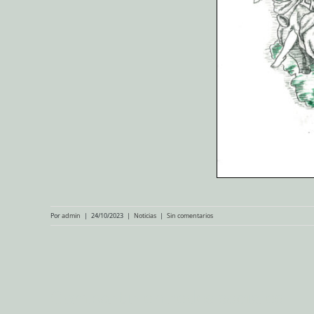
Por
admin
|
24/10/2023
|
Noticias
|
Sin comentarios
Compartir en redes sociales