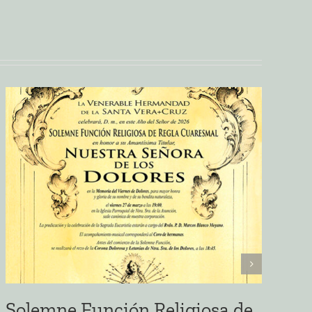
Solemne Función Religiosa de
E