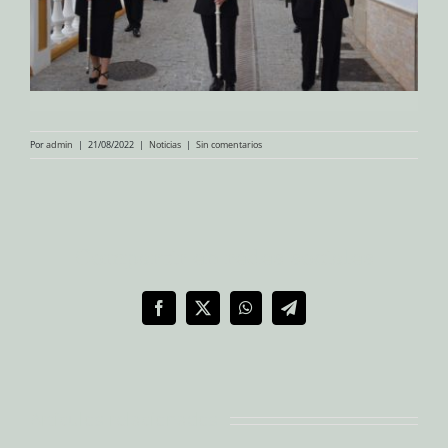
Por
admin
|
21/08/2022
|
Noticias
|
Sin comentarios
Compartir en redes sociales
Facebook
X
WhatsApp
Telegram
Artículos relacionados