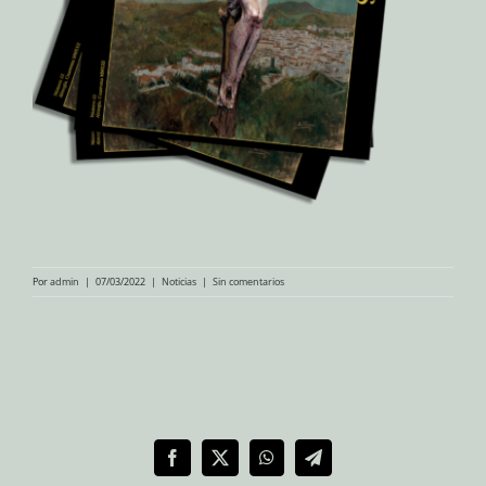
Por
admin
|
07/03/2022
|
Noticias
|
Sin comentarios
Compartir en redes sociales
Facebook
X
WhatsApp
Telegram