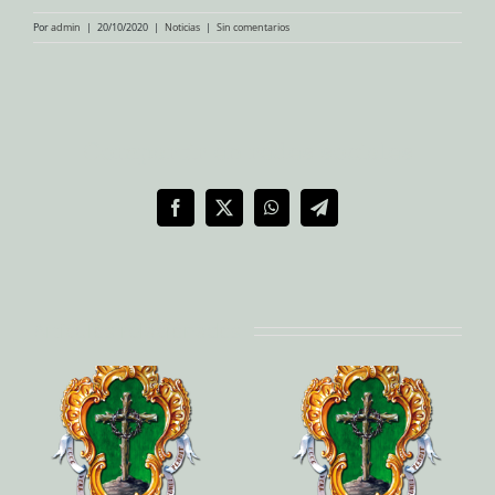
Por
admin
|
20/10/2020
|
Noticias
|
Sin comentarios
Compartir en redes sociales
Facebook
X
WhatsApp
Telegram
Artículos relacionados