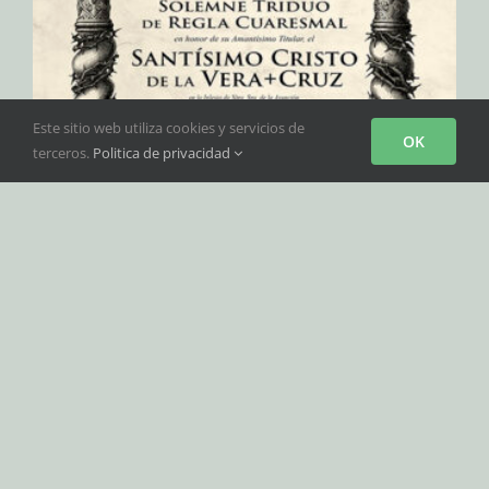
Este sitio web utiliza cookies y servicios de
OK
terceros.
Politica de privacidad
Solemne Triduo de Regla
Cuaresmal en honor al Santísimo
Cristo de la Vera+Cruz.
“Cristo es el mismo ayer, hoy y siempre”. Hebreos
[...]
Por
admin
|
18/03/2026
|
Noticias
|
Sin comentarios
Más información