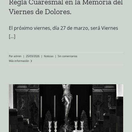
Regla Cuaresmal en la Memoria del
Viernes de Dolores.
El próximo viernes, día 27 de marzo, será Viernes
[...]
Por
admin
|
25/03/2026
|
Noticias
|
Sin comentarios
Más información