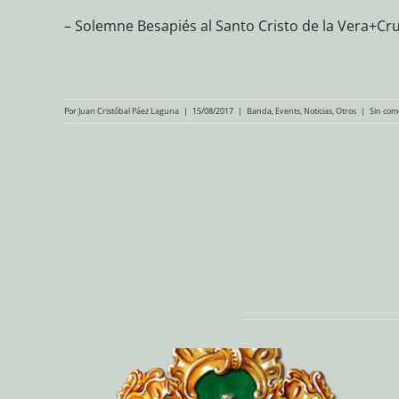
– Solemne Besapiés al Santo Cristo de la Vera+Cru
Por
Juan Cristóbal Páez Laguna
|
15/08/2017
|
Banda
,
Events
,
Noticias
,
Otros
|
Sin com
Compartir en redes sociales
Artículos relacionados