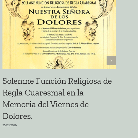
Solemne Función Religiosa de
E
Regla Cuaresmal en la
S
Memoria del Viernes de
A
Dolores.
22/03
25/03/2026