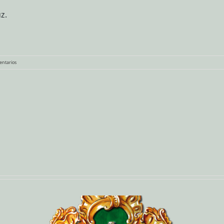
z.
entarios