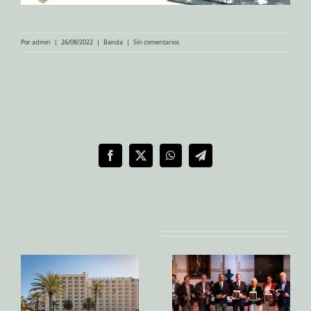
Por
admin
|
26/08/2022
|
Banda
|
Sin comentarios
Compartir en redes sociales
Facebook
X
WhatsApp
Telegram
Artículos relacionados