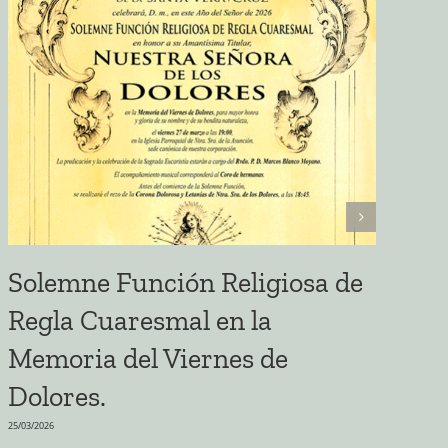
Solemne Función Religiosa de
E
Regla Cuaresmal en la
S
Memoria del Viernes de
A
Dolores.
22/03
25/03/2026