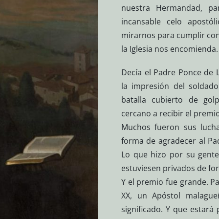
nuestra Hermandad, pa
incansable celo apostó
mirarnos para cumplir con
la Iglesia nos encomienda.
Decía el Padre Ponce de 
la impresión del soldad
batalla cubierto de gol
cercano a recibir el premi
Muchos fueron sus lucha
forma de agradecer al Pad
Lo que hizo por su gente
estuviesen privados de fo
Y el premio fue grande. Pa
XX, un Apóstol malagu
significado. Y que estar