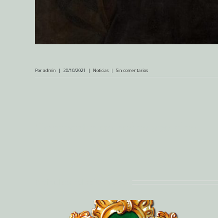
Por
admin
|
20/10/2021
|
Noticias
|
Sin comentarios
Compartir en redes sociales
Artículos relacionados