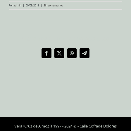
Por
admin
|
09/09/2018
|
Sin comentarios
Compartir en redes sociales
Facebook
X
WhatsApp
Telegram
Vera+Cruz de Almogía 1997 - 2024 © - Calle Cofrade Dolores