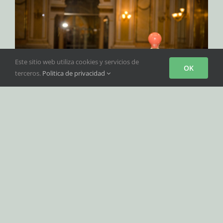
Este sitio web utiliza cookies y servicios de
OK
terceros.
Politica de privacidad
Silencio, se graba
Nuestra Banda de Cornetas, Tambores y Música
grabará un nuevo
[...]
Por
Juan Cristóbal Páez Laguna
|
06/01/2017
|
Banda
,
Events
,
Noticias
|
Sin comentarios
Más información