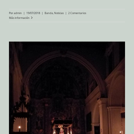
Por
admin
|
19/07/2018
|
Banda
,
Noticias
|
2 Comentarios
Más información