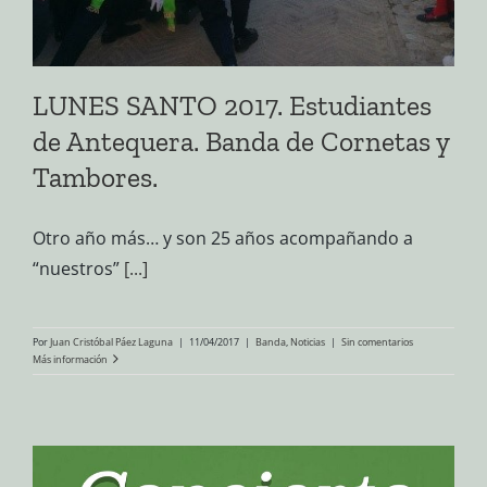
LUNES SANTO 2017. Estudiantes
de Antequera. Banda de Cornetas y
Tambores.
Otro año más… y son 25 años acompañando a
“nuestros”
[...]
Por
Juan Cristóbal Páez Laguna
|
11/04/2017
|
Banda
,
Noticias
|
Sin comentarios
Más información