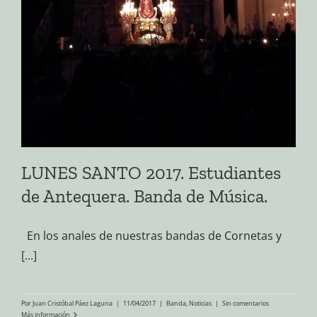
LUNES SANTO 2017. Estudiantes
de Antequera. Banda de Música.
En los anales de nuestras bandas de Cornetas y
[...]
Por
Juan Cristóbal Páez Laguna
|
11/04/2017
|
Banda
,
Noticias
|
Sin comentarios
Más información