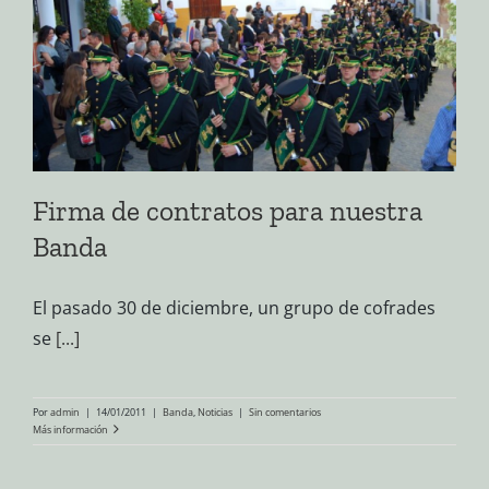
Firma de contratos para nuestra
Banda
El pasado 30 de diciembre, un grupo de cofrades
se
[...]
Por
admin
|
14/01/2011
|
Banda
,
Noticias
|
Sin comentarios
Más información