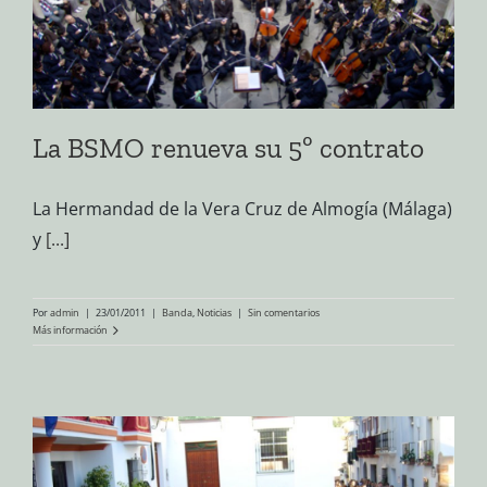
La BSMO renueva su 5º contrato
La Hermandad de la Vera Cruz de Almogía (Málaga)
y
[...]
Por
admin
|
23/01/2011
|
Banda
,
Noticias
|
Sin comentarios
Más información