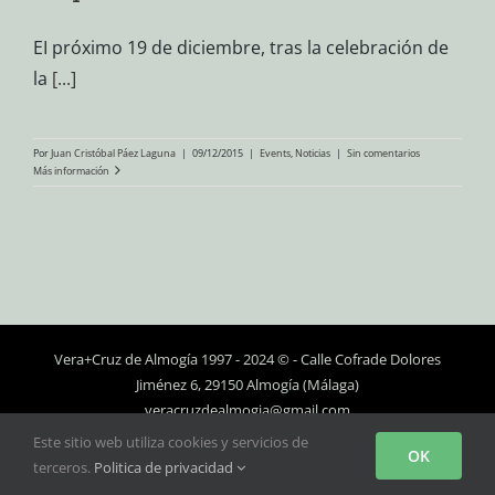
EI próximo 19 de diciembre, tras la celebración de
la
[...]
Por
Juan Cristóbal Páez Laguna
|
09/12/2015
|
Events
,
Noticias
|
Sin comentarios
Más información
Vera+Cruz de Almogía 1997 - 2024 © - Calle Cofrade Dolores
Jiménez 6, 29150 Almogía (Málaga)
veracruzdealmogia@gmail.com
Este sitio web utiliza cookies y servicios de
Personalizado
OK
Facebook
Instagram
YouTube
terceros.
Politica de privacidad