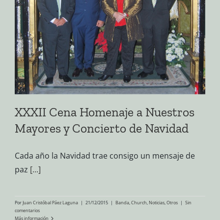
XXXII Cena Homenaje a Nuestros
Mayores y Concierto de Navidad
Cada año la Navidad trae consigo un mensaje de
paz
[...]
Por
Juan Cristóbal Páez Laguna
|
21/12/2015
|
Banda
,
Church
,
Noticias
,
Otros
|
Sin
comentarios
Más información