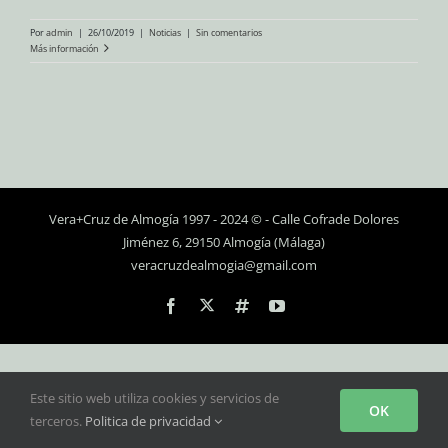
Por
admin
|
26/10/2019
|
Noticias
|
Sin comentarios
Más información
Vera+Cruz de Almogía 1997 - 2024 © - Calle Cofrade Dolores
Jiménez 6, 29150 Almogía (Málaga)
veracruzdealmogia@gmail.com
Personalizado
Facebook
Instagram
YouTube
Este sitio web utiliza cookies y servicios de
OK
terceros.
Politica de privacidad