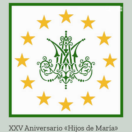
Saltar
al
contenido
XXV Aniversario «Hijos de María»