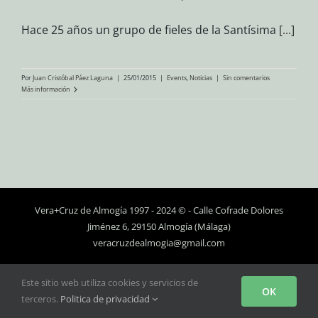
Hace 25 años un grupo de fieles de la Santísima
[...]
Por
Juan Cristóbal Páez Laguna
|
25/01/2015
|
Events
,
Noticias
|
Sin comentarios
Más información
Vera+Cruz de Almogía 1997 - 2024 © - Calle Cofrade Dolores
Jiménez 6, 29150 Almogía (Málaga)
veracruzdealmogia@gmail.com
Personalizado
Facebook
Instagram
YouTube
Este sitio web utiliza cookies y servicios de
OK
terceros.
Politica de privacidad