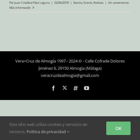
Por
Juan Cristóbal Páez Laguna
|
02/06/2018
|
Banda
,
Events
,
Noticias
|
Sin comentarios
Más información
Vera+Cruz de Almogía 1997 - 2024 © - Calle Cofrade Dolores
Jiménez 6, 29150 Almogía (Málaga)
veracruzdealmogia@gmail.com
Personalizado
Facebook
Instagram
YouTube
Este sitio web utiliza cookies y servicios de
OK
terceros.
Politica de privacidad