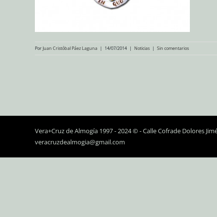
Por
Juan Cristóbal Páez Laguna
|
14/07/2014
|
Noticias
|
Sin comentarios
Vera+Cruz de Almogía 1997 - 2024 © - Calle Cofrade Dolores Jim
veracruzdealmogia@gmail.com