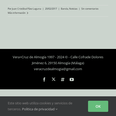
Por
Juan Cristóbal Páez Laguna
|
20/02/2017
|
Banda
,
Noticias
|
Sin comentarios
Más información
Vera+Cruz de Almogía 1997 - 2024 © - Calle Cofrade Dolores
Jiménez 6, 29150 Almogía (Málaga)
veracruzdealmogia@gmail.com
Personalizado
Facebook
Instagram
YouTube
Este sitio web utiliza cookies y servicios de
OK
terceros.
Politica de privacidad