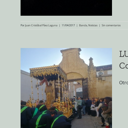
Por
Juan Cristóbal Páez Laguna
|
11/04/2017
|
Banda
,
Noticias
|
Sin comentarios
LU
Co
Otr