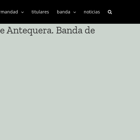
rmandad
titulares
banda
noticias
e Antequera. Banda de