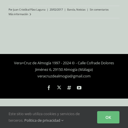
Por
Juan Cristóbal Páez Laguna
|
20/02/2017
|
Banda
,
Noticias
|
Sin comentarios
Más información
Vera+Cruz de Almogía 1997 - 2024 © - Calle Cofrade Dolores
Jiménez 6, 29150 Almogía (Málaga)
veracruzdealmogia@gmail.com
Personalizado
Facebook
Instagram
YouTube
Este sitio web utiliza cookies y servicios de
OK
terceros.
Politica de privacidad