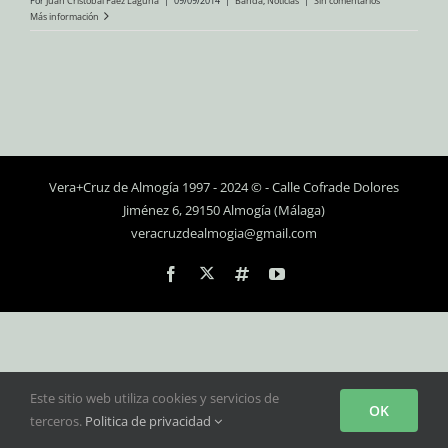
Por
Juan Cristóbal Páez Laguna
|
09/09/2014
|
Banda
,
Noticias
|
Sin comentarios
Más información
Vera+Cruz de Almogía 1997 - 2024 © - Calle Cofrade Dolores
Jiménez 6, 29150 Almogía (Málaga)
veracruzdealmogia@gmail.com
Personalizado
Facebook
Instagram
YouTube
Este sitio web utiliza cookies y servicios de
OK
terceros.
Politica de privacidad